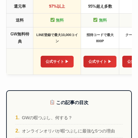
還元率
97%以上
95%超え多数
約
送料
無料
無料
GW無料特
LINE登録で最大10,000コイ
招待コードで最大
クーポ
典
ン
800P
50
公式サイト ▶
公式サイト ▶
公式サ
この記事の目次
GWの暇つぶし、何する？
オンラインオリパが暇つぶしに最強な5つの理由