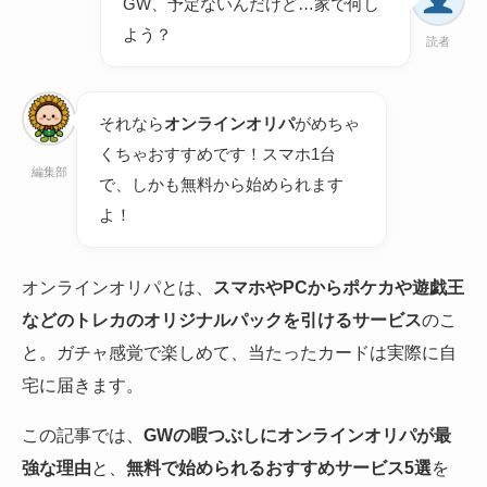
GW、予定ないんだけど…家で何し
よう？
読者
それなら
オンラインオリパ
がめちゃ
くちゃおすすめです！スマホ1台
編集部
で、しかも無料から始められます
よ！
オンラインオリパとは、
スマホやPCからポケカや遊戯王
などのトレカのオリジナルパックを引けるサービス
のこ
と。ガチャ感覚で楽しめて、当たったカードは実際に自
宅に届きます。
この記事では、
GWの暇つぶしにオンラインオリパが最
強な理由
と、
無料で始められるおすすめサービス5選
を