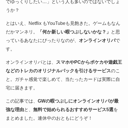
でゆっくりしたい…」という人も多いのではないでしょ
うか？
とはいえ、Netflix もYouTubeも見飽きた。ゲームもなん
だかマンネリ。
「何か新しい暇つぶしないかな？」
と思
っているあなたにぴったりなのが、
オンラインオリパ
で
す。
オンラインオリパとは、
スマホやPCからポケカや遊戯王
などのトレカのオリジナルパックを引けるサービス
のこ
と。ガチャ感覚で楽しめて、当たったカードは実際に自
宅に届きます。
この記事では、
GWの暇つぶしにオンラインオリパが最
強な理由
と、
無料で始められるおすすめサービス5選
を
まとめました。連休中のおともにどうぞ！