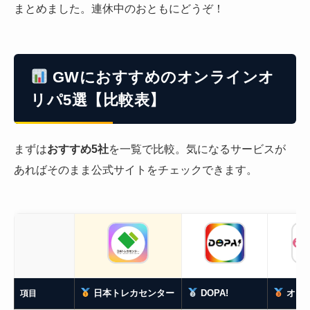
まとめました。連休中のおともにどうぞ！
GWにおすすめのオンラインオ
リパ5選【比較表】
まずは
おすすめ5社
を一覧で比較。気になるサービスが
あればそのまま公式サイトをチェックできます。
日本トレカセンター
DOPA!
オリ
項目