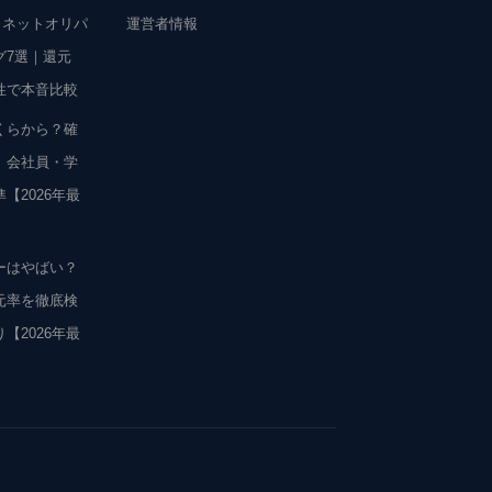
新】ネットオリパ
運営者情報
グ7選｜還元
性で本音比較
くらから？確
｜会社員・学
【2026年最
ーはやばい？
元率を徹底検
【2026年最