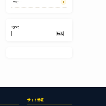
ホビー
4
検索
検索
サイト情報