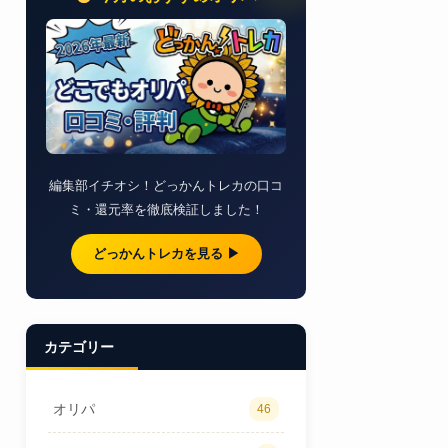
編集部イチオシ！どっかんトレカの口コ
ミ・還元率を徹底検証しました！
どっかんトレカを見る ▶
カテゴリー
オリパ
46