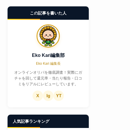
この記事を書いた人
Eko Kari編集部
Eko Kari 編集長
オンラインオリパを徹底調査！実際にガ
チャを回して還元率・当たり報告・口コ
ミをリアルにレビューしています。
X
Ig
YT
人気記事ランキング