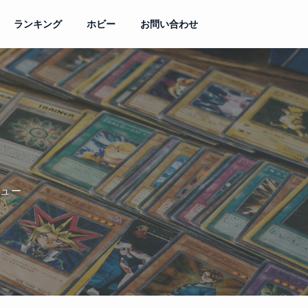
ランキング
ホビー
お問い合わせ
ュー