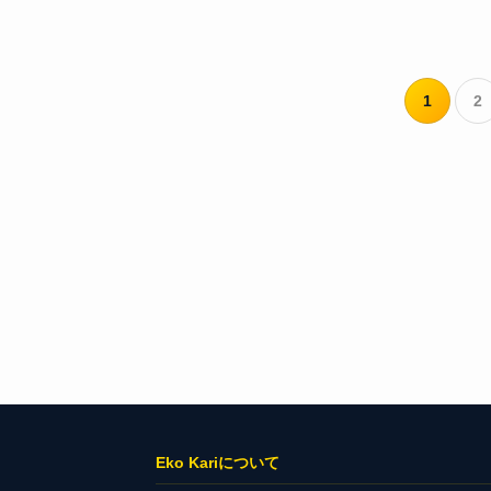
1
2
Eko Kariについて