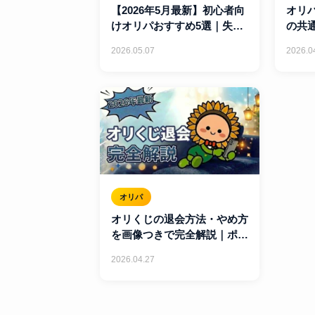
【2026年5月最新】初心者向
オリ
けオリパおすすめ5選｜失敗
の共
しない選び方完全ガイド
を編
2026.05.07
2026.0
オリパ
オリくじの退会方法・やめ方
を画像つきで完全解説｜ポイ
ント残高の注意点も【2026
2026.04.27
年最新】