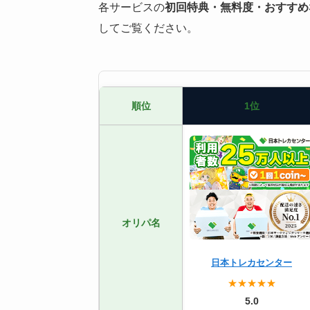
各サービスの
初回特典・無料度・おすすめ
してご覧ください。
順位
1位
オリパ名
日本トレカセンター
★★★★★
5.0