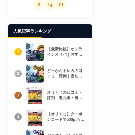
X
Ig
YT
人気記事ランキング
【最新比較】オンラ
1
インオリパ｜おすす
め5選
どっかんトレカの口
2
コミ・評判｜当たり
報告まとめ
オリくじの口コミ・
3
評判｜還元率・当た
り報告まとめ
【オリくじ】クーポ
4
ンコードで500ptもら
う方法