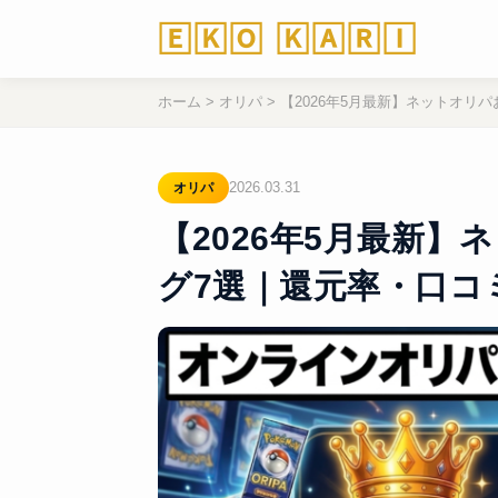
🄴🄺🄾 🄺🄰🅁🄸
ホーム
>
オリパ
>
【2026年5月最新】ネットオリ
2026.03.31
オリパ
【2026年5月最新
グ7選｜還元率・口コ