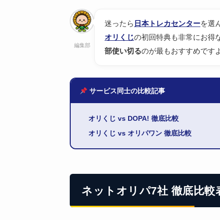
迷ったら
日本トレカセンター
を選
オリくじ
の初回特典も非常にお得
編集部
部使い切る
のが最もおすすめです
サービス同士の比較記事
オリくじ vs DOPA! 徹底比較
オリくじ vs オリパワン 徹底比較
ネットオリパ7社 徹底比較