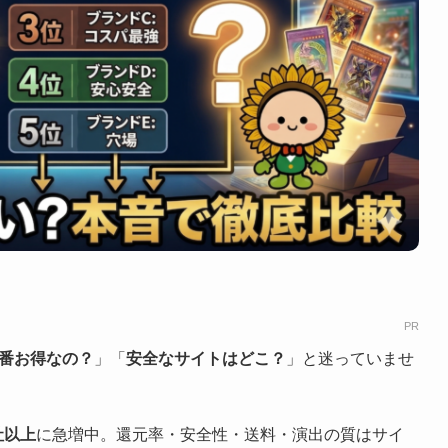
PR
番お得なの？
」「
安全なサイトはどこ？
」と迷っていませ
社以上
に急増中。還元率・安全性・送料・演出の質はサイ