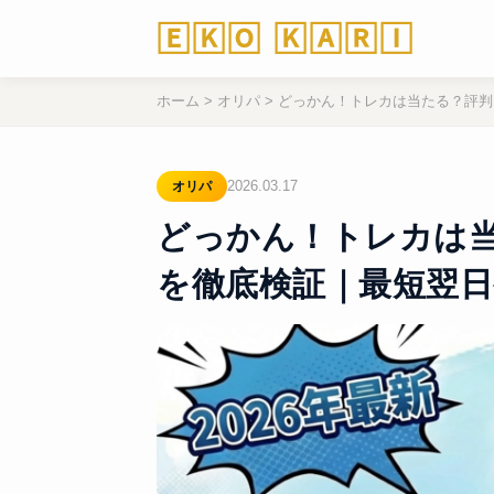
🄴🄺🄾 🄺🄰🅁🄸
ホーム
>
オリパ
>
どっかん！トレカは当たる？評判
2026.03.17
オリパ
どっかん！トレカは
を徹底検証｜最短翌日