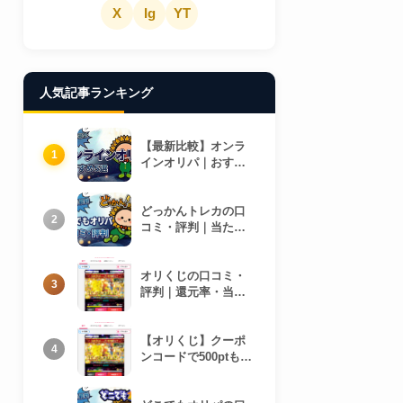
X
Ig
YT
人気記事ランキング
【最新比較】オンラ
1
インオリパ｜おすす
め5選
どっかんトレカの口
2
コミ・評判｜当たり
報告まとめ
オリくじの口コミ・
3
評判｜還元率・当た
り報告まとめ
【オリくじ】クーポ
4
ンコードで500ptもら
う方法