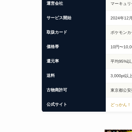
運営会社
マーキュリ
サービス開始
2024年12
取扱カード
ポケモンカ
価格帯
10円〜10,
還元率
平均95%
送料
3,000pt
古物商許可
東京都公安
公式サイト
どっかん！